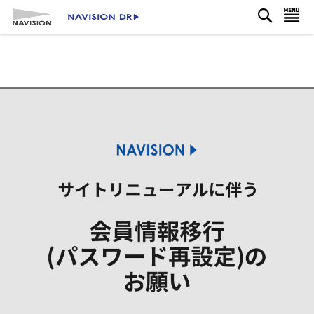
検
コ
ナビを呼ぶ
索
ン
テ
ン
ツ
に
ス
キ
ッ
プ