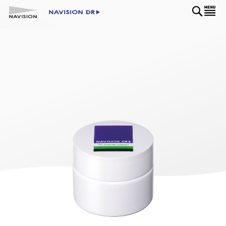
コ
ナビを呼ぶ
ン
検
テ
索
ン
ツ
に
Skip
ス
to
キ
the
ッ
end
プ
of
the
images
gallery