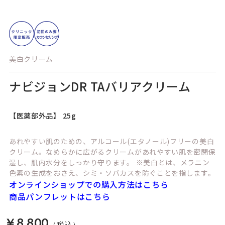
Skip
美白クリーム
to
the
beginning
ナビジョンDR TAバリアクリーム
of
the
images
【医薬部外品】 25g
gallery
あれやすい肌のための、アルコール(エタノール)フリーの美白
クリーム。なめらかに広がるクリームがあれやすい肌を密閉保
湿し、肌内水分をしっかり守ります。 ※美白とは、メラニン
色素の生成をおさえ、シミ・ソバカスを防ぐことを指します。
オンラインショップでの購入方法はこちら
商品パンフレットはこちら
￥8,800