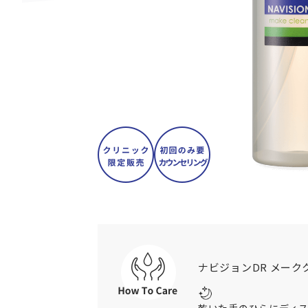
Skip
to
the
beginning
of
the
ナビジョンDR メー
images
gallery