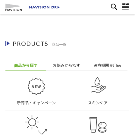
検
コ
ナビを呼ぶ
索
ン
テ
ン
ツ
に
PRODUCTS
ス
商品一覧
キ
ッ
プ
商品から探す
お悩み
から探す
医療機関
専用品
新商品・キャンペーン
スキンケア