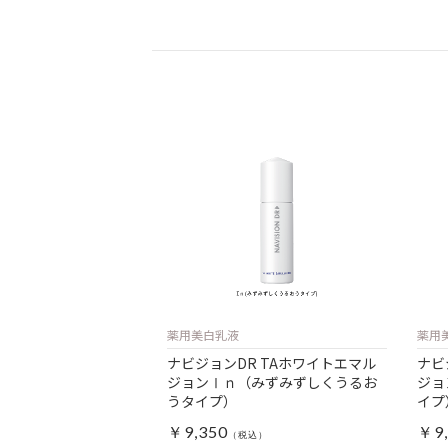
薬用美白乳液
薬用
ナビジョンDR TAホワイトエマル
ナビ
ジョンⅠｎ（みずみずしくうるお
ジョ
うタイプ）
イプ
￥9,350
￥9,