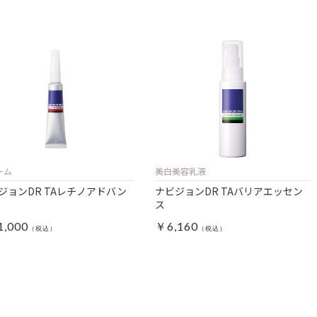
ーム
美白美容乳液
ジョンDR TAレチノアドバン
ナビジョンDR TAバリアエッセン
ス
,000
￥6,160