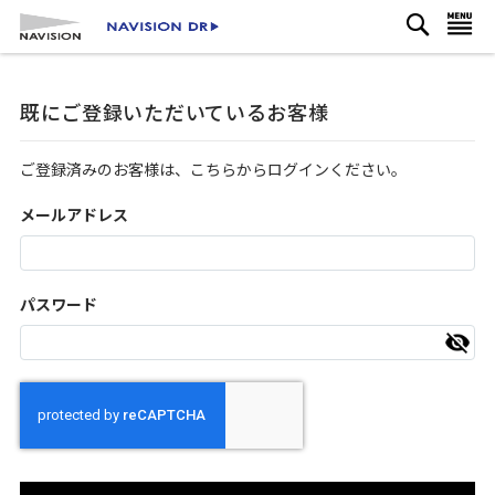
検
コ
ナビを呼ぶ
索
ン
テ
ン
既にご登録いただいているお客様
ツ
に
ス
ご登録済みのお客様は、こちらからログインください。
キ
ッ
メールアドレス
プ
パスワード