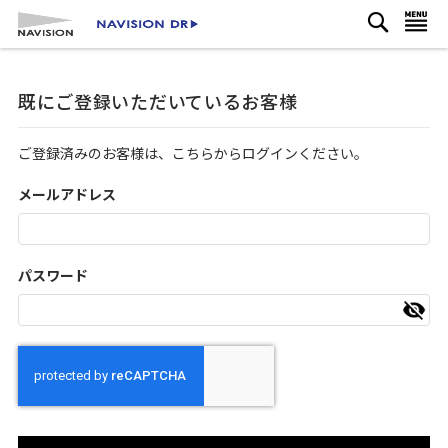
検
コ
ナビを呼ぶ
索
ン
テ
ン
既にご登録いただいているお客様
ツ
に
ス
ご登録済みのお客様は、こちらからログインください。
キ
ッ
メールアドレス
プ
パスワード