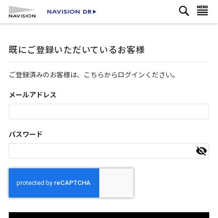
検
コ
ナビを呼ぶ
索
ン
テ
ン
既にご登録いただいているお客様
ツ
に
ス
ご登録済みのお客様は、こちらからログインください。
キ
ッ
メールアドレス
プ
パスワード