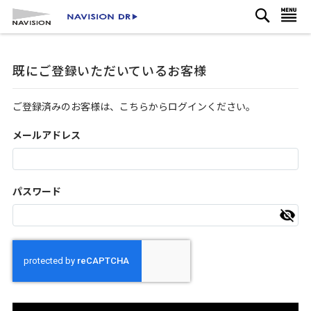
検
コ
ナビを呼ぶ
索
ン
テ
ン
既にご登録いただいているお客様
ツ
に
ス
ご登録済みのお客様は、こちらからログインください。
キ
ッ
メールアドレス
プ
パスワード