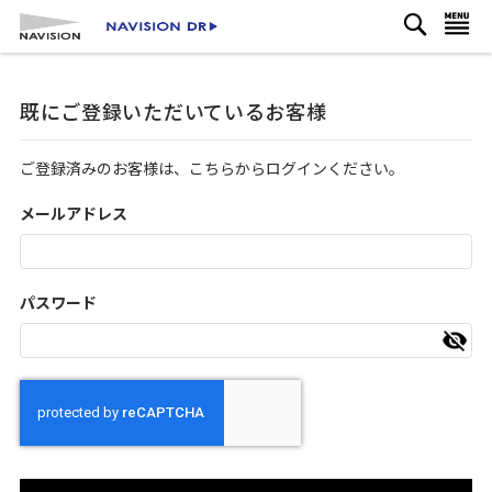
検
コ
ナビを呼ぶ
索
ン
テ
ン
既にご登録いただいているお客様
ツ
に
ス
ご登録済みのお客様は、こちらからログインください。
キ
ッ
メールアドレス
プ
パスワード