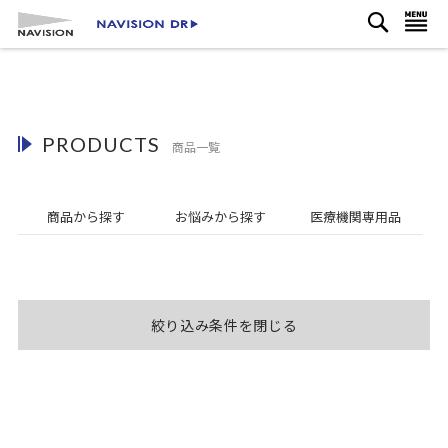
検
コ
ナビを呼ぶ
索
ン
テ
ン
ツ
に
PRODUCTS
ス
商品一覧
キ
ッ
プ
商品から探す
お悩み
から探す
医療機関
専用品
絞り込み条件を閉じる