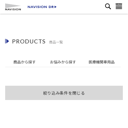
検
コ
ナビを呼ぶ
索
ン
テ
ン
ツ
に
PRODUCTS
ス
商品一覧
キ
ッ
プ
商品から探す
お悩み
から探す
医療機関
専用品
絞り込み条件を閉じる