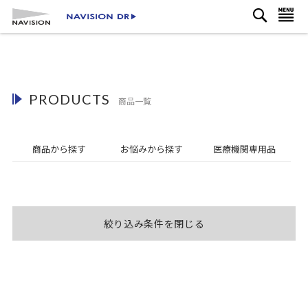
検
コ
ナビを呼ぶ
索
ン
テ
ン
ツ
に
PRODUCTS
ス
商品一覧
キ
ッ
プ
商品から探す
お悩み
から探す
医療機関
専用品
絞り込み条件を閉じる