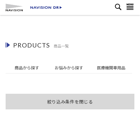
検
コ
ナビを呼ぶ
索
ン
テ
ン
ツ
に
PRODUCTS
ス
商品一覧
キ
ッ
プ
商品から探す
お悩み
から探す
医療機関
専用品
絞り込み条件を閉じる